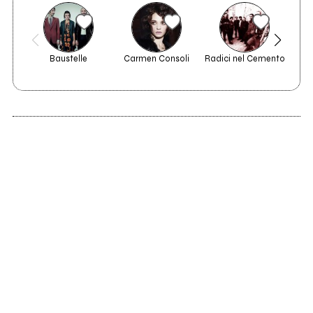
Baustelle
Carmen Consoli
Radici nel Cemento
Hi
2014
2011
La Distanza della
La Distanza della
Luna
Luna