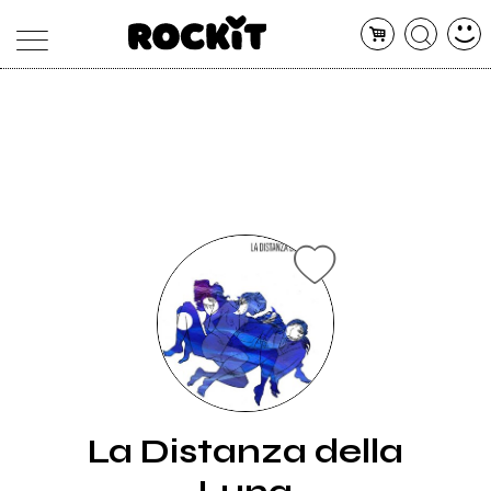
MAGAZINE
DATABASE
ARTICOLI
CONCERTI
ARTISTI
SHOP
RADIO
La Distanza della