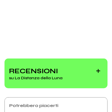
Scrivi all'utente che amministra la pagina.
Invia messaggio
Official pics
La Distanza della
Luna@MAAM
RECENSIONI
su La Distanza della Luna
Vedi tutti
Potrebbero piacerti