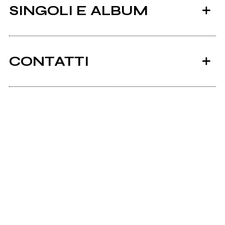
SINGOLI E ALBUM
CONTATTI
Facebook
Bandcamp
2018
2015
KOCMOHABT
malota
Scrivi agli amministratori della pagina.