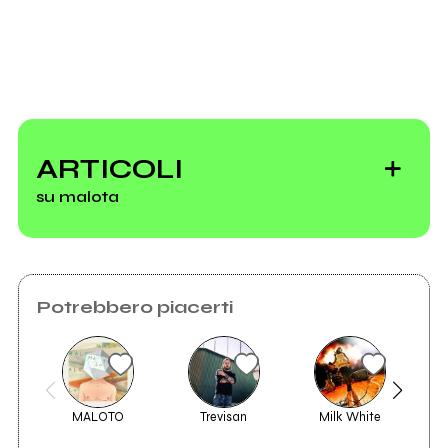
Invia messaggio
ARTICOLI
su malota
Potrebbero piacerti
I Malota suonano
ciò che non
vogliamo vedere
MALOTO
Trevisan
Milk White
And