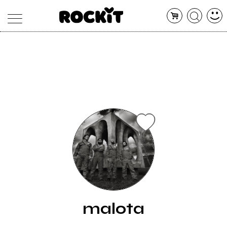
MAGAZINE
DATABASE
ARTICOLI
CONCERTI
ARTISTI
SHOP
RADIO
malota