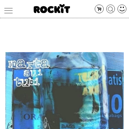
MAGAZINE
DATABASE
ARTICOLI
CONCERTI
ARTISTI
SHOP
RADIO