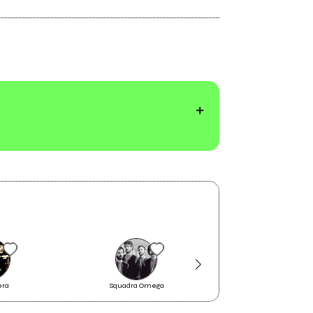
2019
Two String Quintets (Live)
ll
era
Squadra Omega
Japanese Gum