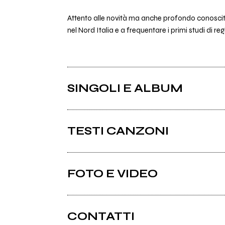
Attento alle novità ma anche profondo conoscitor
nel Nord Italia e a frequentare i primi studi di 
SINGOLI E ALBUM
TESTI CANZONI
Free Society Blues testo
FOTO E VIDEO
Album: Isolation
Oh Lord Save Mother Earth testo
Album: Isolation
CONTATTI