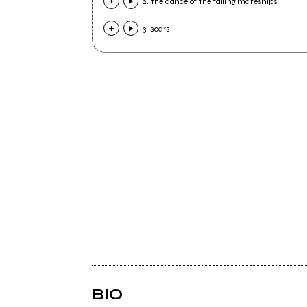
2. the dance of the failing mateships
3. scars
BIO