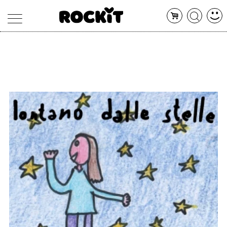
MAGAZINE
DATABASE
ARTICOLI
CONCERTI
ARTISTI
SHOP
RADIO