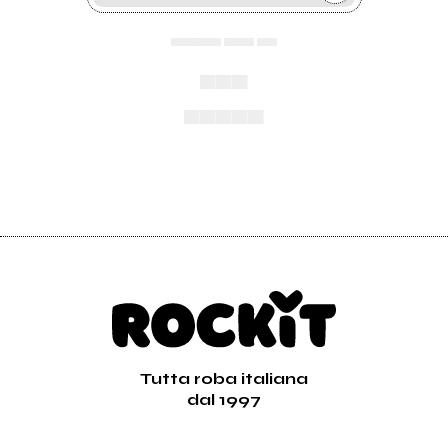
▄▄▄▄▄ ▄▄▄ ▄▄
▄▄▄
▄▄▄▄▄
Tutta roba italiana
dal 1997