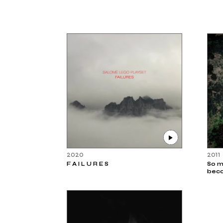
2020
2011
F A I L U R E S
So m
bec