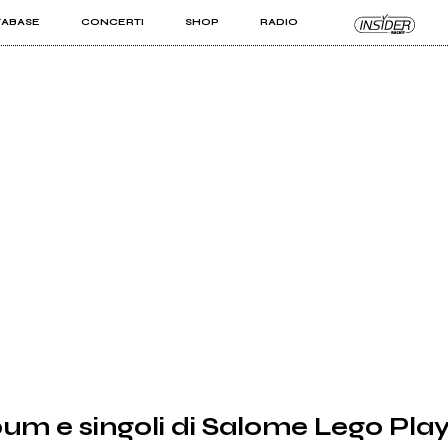
TABASE
CONCERTI
SHOP
RADIO
KIT PRO
ISTI
VIZI
um e singoli di Salome Lego Pla