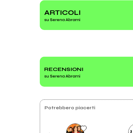
Rockit Vol. 85 (compilation)
Di i
ARTICOLI
su Serena Abrami
Credo
RECENSIONI
su Serena Abrami
Potrebbero piacerti