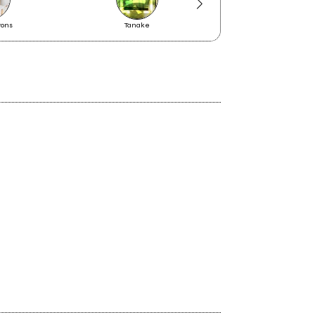
Ascolta la nuova compilation
tons
Tanake
John De Leo
Rockit Vol. 85