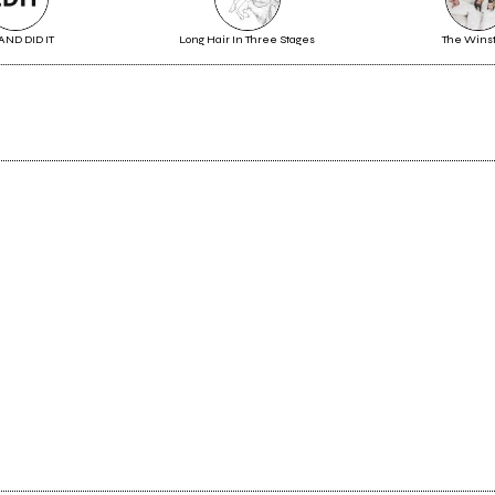
Video première: Howie B remixa
AND DID IT
Long Hair In Three Stages
The Wins
“Forse è culturale”, il nuovo
singolo di Serena Abrami