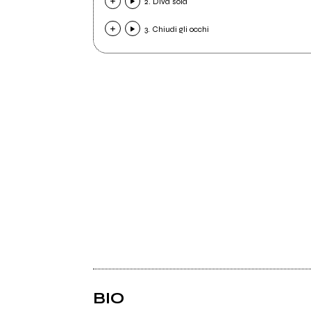
2. Diva sola
3. Chiudi gli occhi
BIO