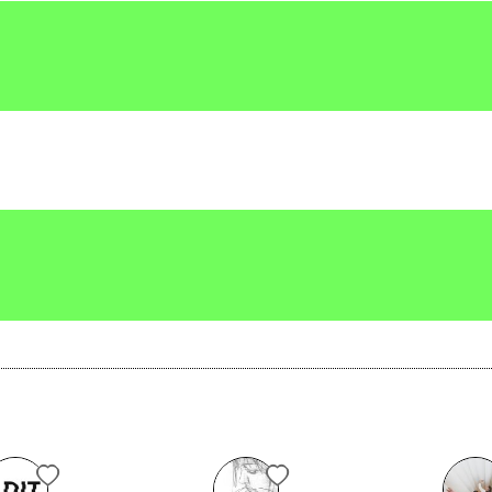
mperfezione
Scrivi all'utente che amministra la pagina.
Invia messaggio
Serena
Vedi tutti