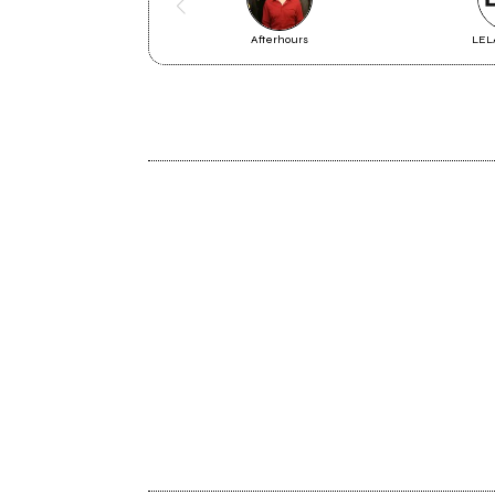
Il Bollettino di venerdì 12 marzo
Afterhours
LEL
2015
Di imperfezione