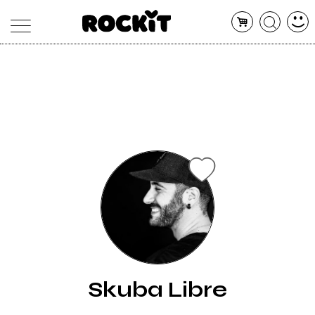
MAGAZINE
DATABASE
ARTICOLI
CONCERTI
ARTISTI
SHOP
RADIO
Skuba Libre