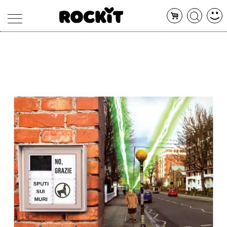
MAGAZINE
DATABASE
ARTICOLI
CONCERTI
ARTISTI
SHOP
RADIO