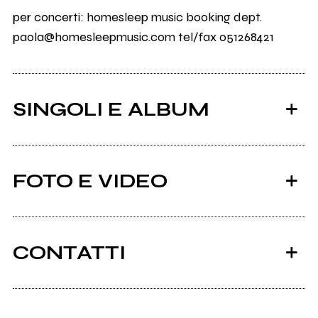
per concerti: homesleep music booking dept.
paola@homesleepmusic.com tel/fax 051268421
SINGOLI E ALBUM
FOTO E VIDEO
CONTATTI
2014
2007
Rockit Vol. 56 - Speciale
I still remember (Bloc
Ancora nessun utente amministra questa pagina,