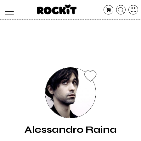
MAGAZINE
DATABASE
ARTICOLI
CONCERTI
ARTISTI
SHOP
RADIO
Alessandro Raina