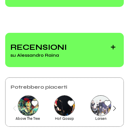
10 dischi italiani
prodotti bene
RECENSIONI
secondo
su Alessandro Raina
Alessandro Raina
Gli Amor Fou
Potrebbero piacerti
tornano insieme
per un unico
concerto al
festival Musica
Above The Tree 
Hot Gossip
Larsen
2006
1998
Distesa