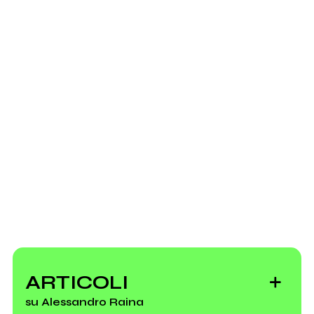
Mi Ami Ancora 2014
Party cover) - Live @
puoi farlo tu.
(compilation)
Pensiero Stupendo
(Radio Popolare)
10 dischi italiani
mio album
Richiedi la gestione
prodotti bene
secondo
Alessandro Raina
2006
1999
Nema Fictzione
(w/
Colonia Paradi'es
Pierluigi Petris, Giacomo
Spazio)
ARTICOLI
su Alessandro Raina