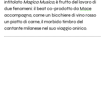
intitolato
Magica Musica
, è frutto del lavoro di
due fenomeni: il beat co-prodotto da
Mace
5
Samuel
accompagna, come un bicchiere di vino rosso
un piatto di carne, il morbido timbro del
11
Francesca Michielin
cantante milanese nel suo viaggio onirico.
0
Nervi
0
Moanne
2
IRBIS