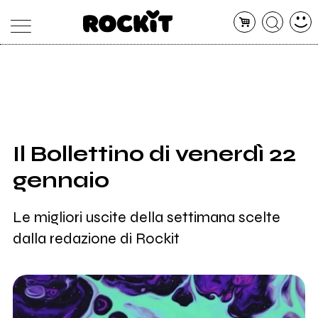
MAGAZINE
DATABASE
ARTICOLI
CONCERTI
ARTISTI
SHOP
Il Bollettino di venerdì 22
RADIO
gennaio
Le migliori uscite della settimana scelte
dalla redazione di Rockit