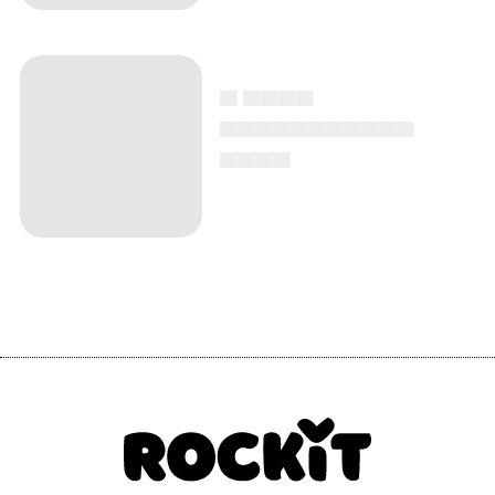
▄ ▄▄▄▄
▄▄▄▄▄▄▄▄▄▄▄
▄▄▄▄