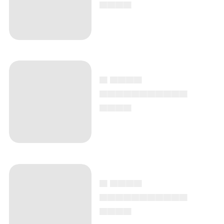
▄▄▄▄
▄ ▄▄▄▄
▄▄▄▄▄▄▄▄▄▄▄
▄▄▄▄
▄ ▄▄▄▄
▄▄▄▄▄▄▄▄▄▄▄
▄▄▄▄