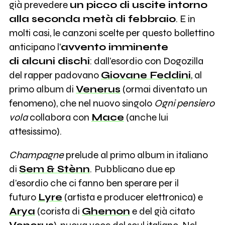
già prevedere
un picco di uscite intorno
0
Lyre
alla seconda metà di febbraio
. E in
molti casi, le canzoni scelte per questo bollettino
7
Vasco Brondi
anticipano l'
avvento imminente
di alcuni dischi
: dall’esordio con Dogozilla
33
Bianco
del rapper padovano
Giovane Feddini
, al
primo album di
Venerus
(ormai diventato un
fenomeno), che nel nuovo singolo
Ogni pensiero
150
Selton
vola
collabora con
Mace
(anche lui
attesissimo).
1
1998
Champagne
prelude al primo album in italiano
di
Sem & Stènn
.
Pubblicano due ep
2
Akes
d’esordio che ci fanno ben sperare per il
futuro
Lyre
(artista e producer elettronica) e
2
Capo Plaza
Arya
(corista di
Ghemon
e del già citato