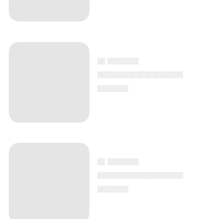
▄ ▄▄▄▄
▄▄▄▄▄▄▄▄▄▄▄
▄▄▄▄
▄ ▄▄▄▄
▄▄▄▄▄▄▄▄▄▄▄
▄▄▄▄