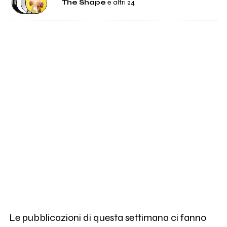
The Shape
e altri 24
3
The Shape
0
Giovane Feddini
0
Sierra
1
Sem&Stènn
1
Arya
1
99paranoie
Le pubblicazioni di questa settimana ci fanno