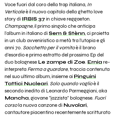
Voce fuori dal coro della trap italiana,
In
Verticale
è il nuovo capitolo della ghetto love
story di
IRBIS 37
in chiave reggaeton.
Champagne
, il primo singolo che anticipa
l’album in italiano di
Sem & Stènn
, ci proietta
in un club avveniristico a metà tra l’utopia e gli
anni 70.
Sacchetto per il vomito
è il brano
d’esordio e primo estratto del prossimo Ep del
duo bolognese
Le zampe di Zoe
.
Ernia
re-
interpreta
Ferma a guardare
, traccia contenuta
nel suo ultimo album, insieme ai
Pinguini
Tattici Nucleari
.
Solo quando voglio
è il
secondo inedito di Leonardo Parmeggiani, aka
Mancha
, giovane "jazzista" bolognese.
Fuori
corso
la nuova canzone di
Nuvolari
,
cantautore piacentino recentemente scritturato