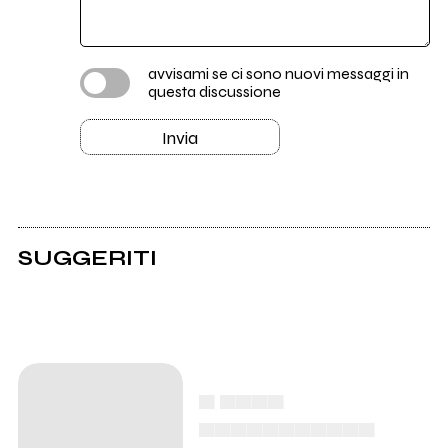
avvisami se ci sono nuovi messaggi in
questa discussione
Invia
SUGGERITI
▄ ▄▄▄▄
▄▄▄▄▄▄▄▄▄▄▄