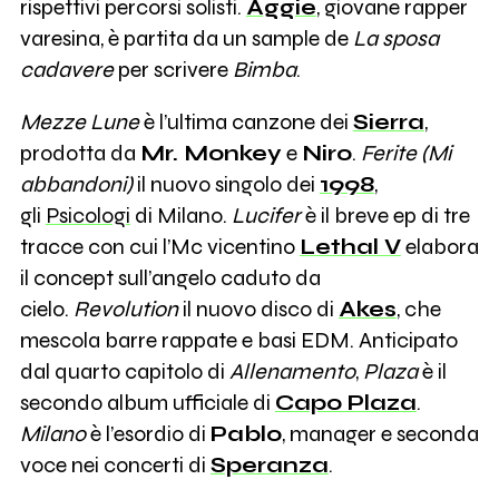
rispettivi percorsi solisti.
Aggie
, giovane rapper
varesina, è partita da un sample de
La sposa
cadavere
per scrivere
Bimba
.
Mezze Lune
è l’ultima canzone dei
Sierra
,
prodotta da
Mr. Monkey
e
Niro
.
Ferite (Mi
abbandoni)
il nuovo singolo dei
1998
,
gli
Psicologi
di Milano.
Lucifer
è il breve ep di tre
tracce con cui l’Mc vicentino
Lethal V
elabora
il concept sull’angelo caduto da
cielo.
Revolution
il nuovo disco di
Akes
, che
mescola barre rappate e basi EDM. Anticipato
dal quarto capitolo di
Allenamento
,
Plaza
è il
secondo album ufficiale di
Capo Plaza
.
Milano
è l’esordio di
Pablo
, manager e seconda
voce nei concerti di
Speranza
.