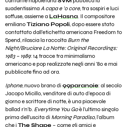
cantante napoletana
SVM
pubblica la
suadentissima
A capa e 'o core
, tra sospiri e luci
soffuse, assieme a
LaHasna
. Il compositore
emiliano
Tiziano Popoli
, dopo essere stato
contattato dall'etichetta americana Freedom to
Spend, rilascia la raccolta
Burn the
Night/Bruciare La Notte: Original Recordings:
1983 – 1989
: 14 tracce tra minimalismo
americano e pop realizzate negli anni '80 e mai
pubblicate fino ad ora.
Iphone
, nuovo brano di
99paranoie
: al secolo
Jacopo Micillo, venditore di auto d’epoca di
giorno e scrittore di notte, è una piacevole
ballad r’n’b.
Everytime You Go
è l’ultimo singolo
prima dell’uscita di
Morning Paradiso
, l’album
che i
The Shape
– come gli amici e