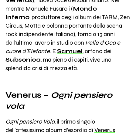
Venerus
), nuova voce del soul italiano. Nel
1
mentre Manuele Fusaroli (
Mondo
Aggie
Inferno
, produttore degli album dei TARM, Zen
Circus, Motta e
colonna portante della scena
6
Ernia
rock indipendente italiana), torna a 13 anni
dall’ultimo lavoro in studio con
Pelle d’Oca e
23
Cactus?
cuore d’Elefante
. E
Samuel
, orfano dei
Subsonica
, ma pieno di ospiti, vive una
splendida crisi di mezza età.
0
Ku.dA
22
Venerus
Venerus –
Ogni pensiero
vola
0
Lethal V
Ogni pensiero Vola
, il primo singolo
27
dell’attesissimo album d’esordio di
Venerus
Pinguini Tattici Nucleari