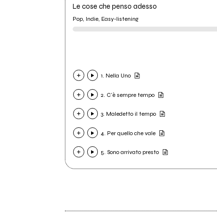
Le cose che penso adesso
Pop, Indie, Easy-listening
1. Nella Uno
2. C'è sempre tempo
3. Maledetto il tempo
4. Per quello che vale
5. Sono arrivato presto