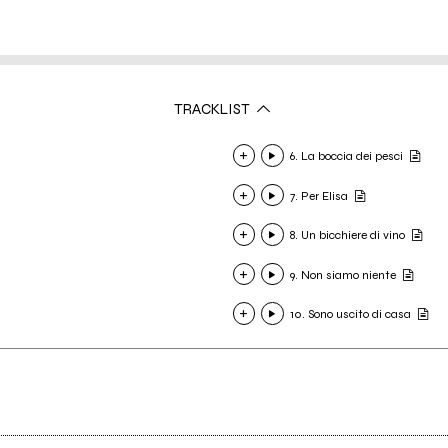
TRACKLIST
6. La boccia dei pesci
7. Per Elisa
8. Un bicchiere di vino
9. Non siamo niente
10. Sono uscito di casa