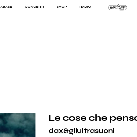
TABASE
CONCERTI
SHOP
RADIO
KIT PRO
ISTI
VIZI
Le cose che pens
dax&gliultrasuoni