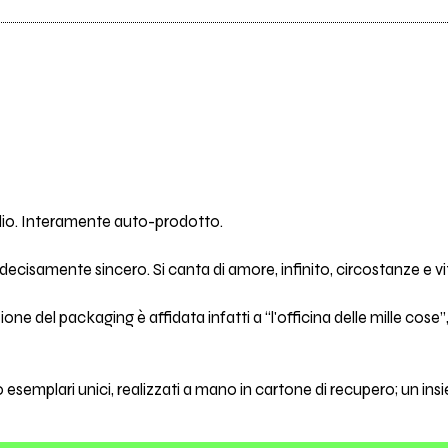
rdio. Interamente auto-prodotto.
re decisamente sincero. Si canta di amore, infinito, circostanze e 
zione del packaging è affidata infatti a “l'officina delle mille co
esemplari unici, realizzati a mano in cartone di recupero; un in