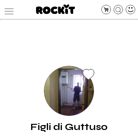
MAGAZINE
DATABASE
ARTICOLI
CONCERTI
ARTISTI
SHOP
RADIO
Figli di Guttuso