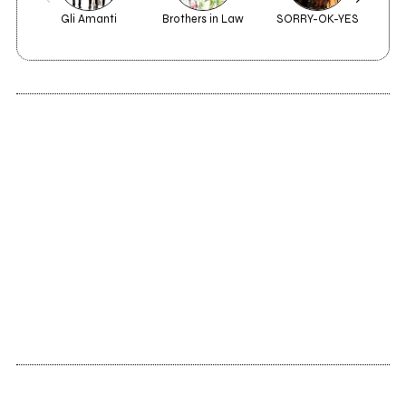
Gli Amanti
Brothers in Law
SORRY-OK-YES
Un
2017
2017
Banane d'Amore
Powerillusi & Friends
1999
Non Fiori