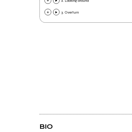
2. Looking around
3. Overturn
BIO