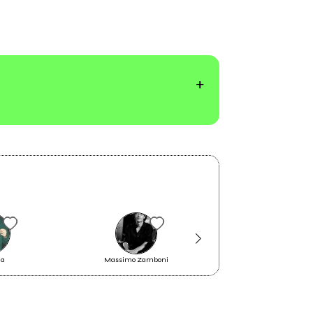
na
Massimo Zamboni
Ludovico Einaudi
2012
Soul in Blue