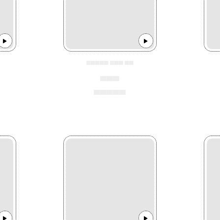
▄▄▄▄▄ ▄▄▄ ▄▄
▄▄▄
▄▄▄▄▄