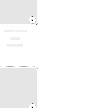
▄▄▄▄▄ ▄▄▄ ▄▄
▄▄▄
▄▄▄▄▄