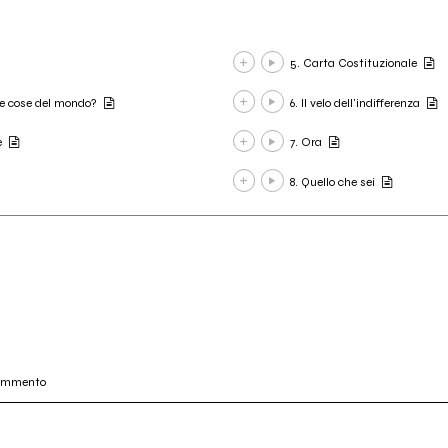
5. Carta Costituzionale
le cose del mondo?
6. Il velo dell'indifferenza
e
7. Ora
8. Quello che sei
commento