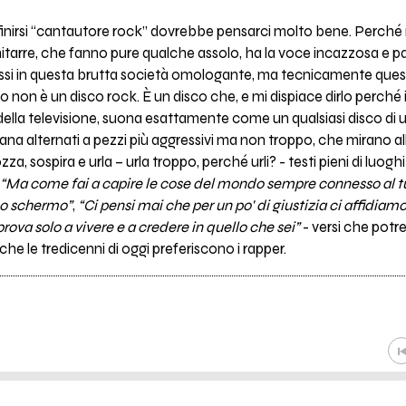
inirsi “cantautore rock” dovrebbe pensarci molto bene. Perch
itarre, che fanno pure qualche assolo, ha la voce incazzosa e par
tessi in questa brutta società omologante, ma tecnicamente ques
o non è un disco rock. È un disco che, e mi dispiace dirlo perché
della televisione, suona esattamente come un qualsiasi disco di u
italiana alternati a pezzi più aggressivi ma non troppo, che mirano 
a, sospira e urla – urla troppo, perché urli? - testi pieni di luo
“Ma come fai a capire le cose del mondo sempre connesso al tuo 
uno schermo”
,
“Ci pensi mai che per un po' di giustizia ci affidia
prova solo a vivere e a credere in quello che sei”
- versi che potre
he le tredicenni di oggi preferiscono i rapper.