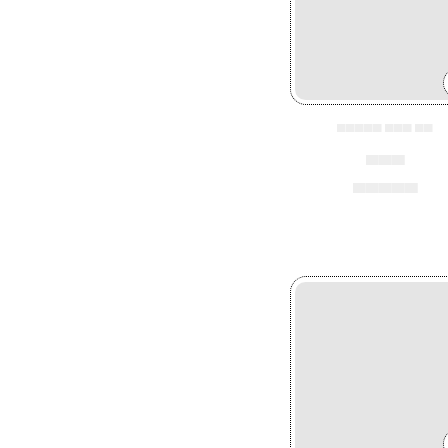
▄▄▄▄▄ ▄▄▄ ▄▄
▄▄▄
▄▄▄▄▄