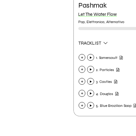
Pashmak
Let The Water Flow
Pop, Elettronica, Alternativo
TRACKLIST
1. Somersault
2. Particles
3. Castles
4. Douglas
5. Blue Brazilian Soap