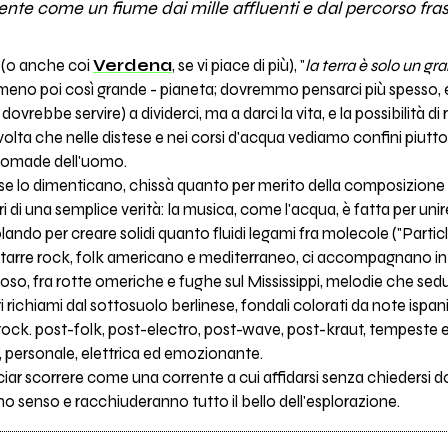
nte come un fiume dai mille affluenti e dal percorso fras
(o anche coi
Verdena
, se vi piace di più), "
la terra è solo un gr
meno poi così grande - pianeta; dovremmo pensarci più spesso, e
vrebbe servire) a dividerci, ma a darci la vita, e la possibilità di r
olta che nelle distese e nei corsi d'acqua vediamo confini piutto
nomade dell'uomo.
 lo dimenticano, chissà quanto per merito della composizione mul
i di una semplice verità: la musica, come l'acqua, è fatta per unir
ndo per creare solidi quanto fluidi legami fra molecole ("Particl
chitarre rock, folk americano e mediterraneo, ci accompagnano i
uoso, fra rotte omeriche e fughe sul Mississippi, melodie che sed
i richiami dal sottosuolo berlinese, fondali colorati da note ispan
t-rock. post-folk, post-electro, post-wave, post-kraut, tempeste 
 personale, elettrica ed emozionante.
iar scorrere come una corrente a cui affidarsi senza chiedersi 
no senso e racchiuderanno tutto il bello dell'esplorazione.