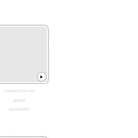
▄▄▄▄▄ ▄▄▄ ▄▄
▄▄▄
▄▄▄▄▄