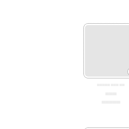
▄▄▄▄▄ ▄▄▄ ▄▄
▄▄▄
▄▄▄▄▄