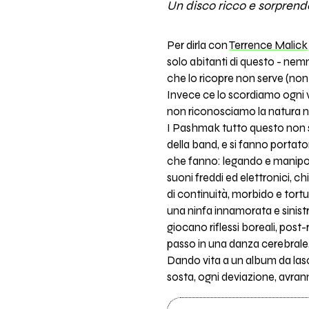
Un disco ricco e sorprende
Per dirla con
Terrence Malick
solo abitanti di questo - nem
che lo ricopre non serve (non do
Invece ce lo scordiamo ogni v
non riconosciamo la natura 
I Pashmak tutto questo non se
della band, e si fanno portator
che fanno: legando e manipola
suoni freddi ed elettronici, 
di continuità, morbido e tort
una ninfa innamorata e sinistr
giocano riflessi boreali, pos
passo in una danza cerebrale,
Dando vita a un album da lasc
sosta, ogni deviazione, avran