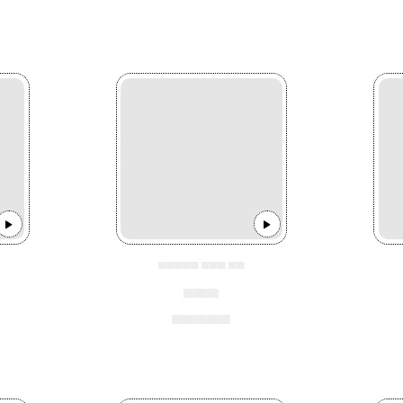
▄▄▄▄▄ ▄▄▄ ▄▄
▄▄▄
▄▄▄▄▄