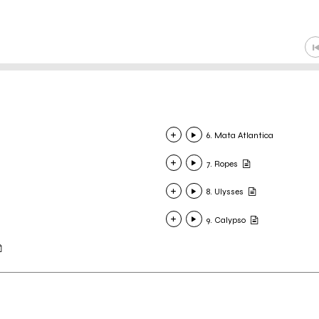
6. Mata Atlantica
7. Ropes
8. Ulysses
9. Calypso