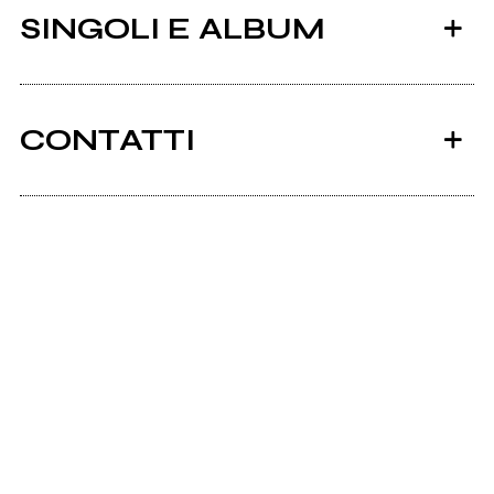
SINGOLI E ALBUM
CONTATTI
Sotterraneipadova.it
Facebook
2022
2022
Precious Silver Grace
Sale
Instagram
Scrivi all'utente che amministra la pagina.