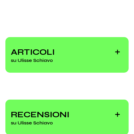
Invia messaggio
2021
2021
Rockit Vol. 1.15
Precious Silver Grace
(compilation)
ARTICOLI
su Ulisse Schiavo
Vai alla discografia
Rifugio Sotterranei
RECENSIONI
su Ulisse Schiavo