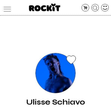
MAGAZINE
DATABASE
ARTICOLI
CONCERTI
ARTISTI
SHOP
RADIO
Ulisse Schiavo