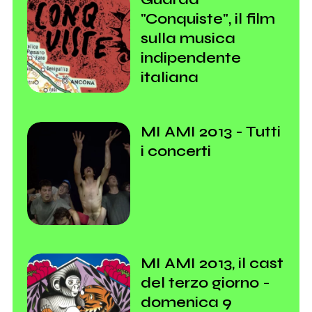
"Conquiste", il film
sulla musica
indipendente
italiana
MI AMI 2013 - Tutti
i concerti
MI AMI 2013, il cast
del terzo giorno -
domenica 9