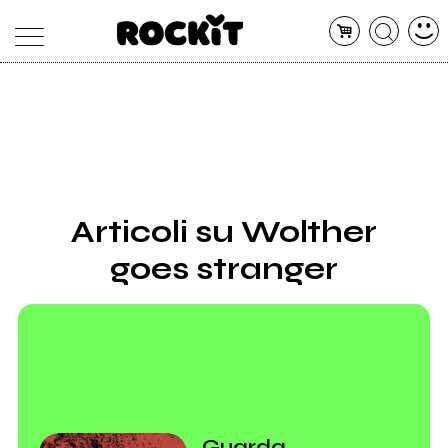
MAGAZINE
DATABASE
ARTICOLI
CONCERTI
ARTISTI
SHOP
Articoli su Wolther
RADIO
goes stranger
Guarda