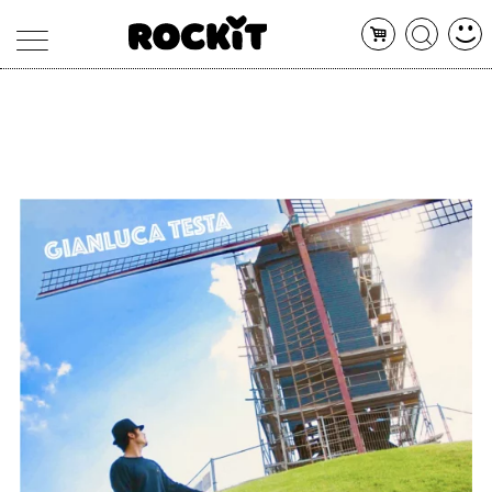
MAGAZINE
DATABASE
ARTICOLI
CONCERTI
ARTISTI
SHOP
RADIO