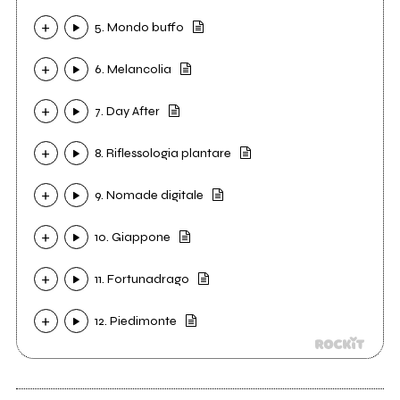
5. Mondo buffo
6. Melancolia
7. Day After
8. Riflessologia plantare
9. Nomade digitale
10. Giappone
11. Fortunadrago
12. Piedimonte