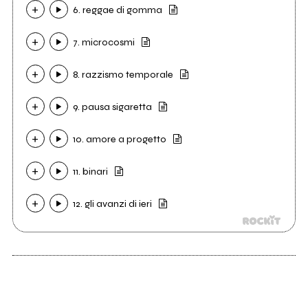
6. reggae di gomma
7. microcosmi
8. razzismo temporale
9. pausa sigaretta
10. amore a progetto
11. binari
12. gli avanzi di ieri