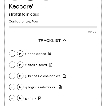
Keccore'
strafatto in casa
Cantautoriale, Pop
00:00
TRACKLIST
1. deca dance
2. titoli di testa
3. la notizia che non c'è
4. logiche relazionali
5. ohps