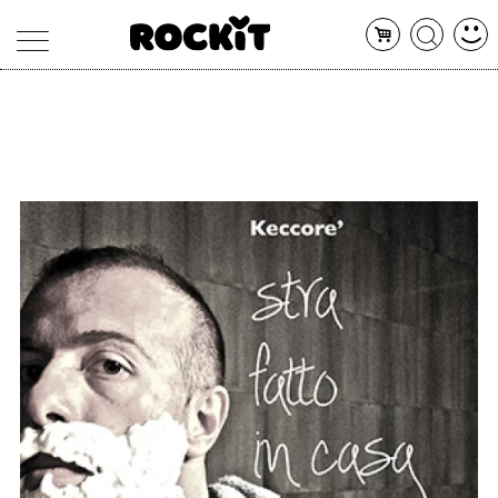
MAGAZINE
DATABASE
ARTICOLI
CONCERTI
ARTISTI
SHOP
RADIO