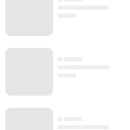
▄▄▄▄▄▄▄▄▄▄▄
▄▄▄▄
▄ ▄▄▄▄
▄▄▄▄▄▄▄▄▄▄▄
▄▄▄▄
▄ ▄▄▄▄
▄▄▄▄▄▄▄▄▄▄▄