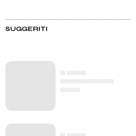
SUGGERITI
▄ ▄▄▄▄
▄▄▄▄▄▄▄▄▄▄▄
▄▄▄▄
▄ ▄▄▄▄