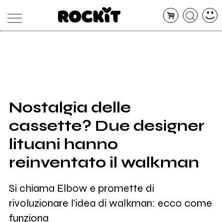
MAGAZINE
DATABASE
ARTICOLI
CONCERTI
ARTISTI
SHOP
Nostalgia delle
RADIO
cassette? Due designer
lituani hanno
reinventato il walkman
Si chiama Elbow e promette di
rivoluzionare l'idea di walkman: ecco come
funziona