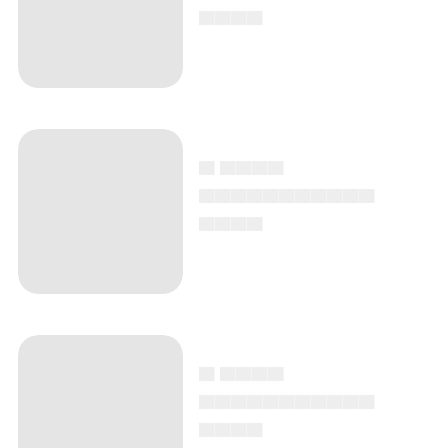
▄▄▄▄
▄ ▄▄▄▄
▄▄▄▄▄▄▄▄▄▄▄
▄▄▄▄
▄ ▄▄▄▄
▄▄▄▄▄▄▄▄▄▄▄
▄▄▄▄