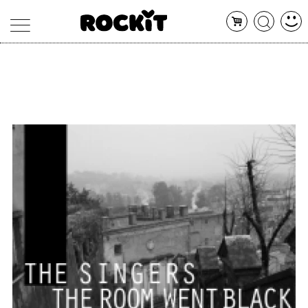
MAGAZINE
DATABASE
ARTICOLI
CONCERTI
ARTISTI
SHOP
RADIO