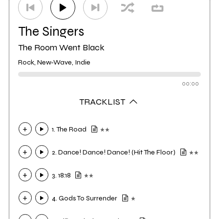
The Singers
The Room Went Black
Rock, New-Wave, Indie
00:00
TRACKLIST
1. The Road
2. Dance! Dance! Dance! (Hit The Floor)
3. 18:18
4. Gods To Surrender