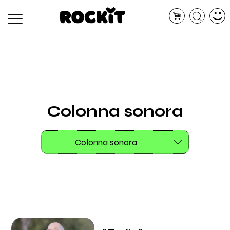
MAGAZINE
DATABASE
ARTICOLI
CONCERTI
ARTISTI
SHOP
Colonna sonora
RADIO
Colonna sonora