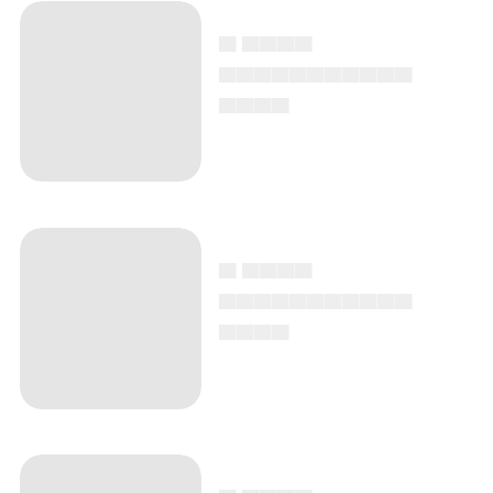
▄ ▄▄▄▄
▄▄▄▄▄▄▄▄▄▄▄
▄▄▄▄
▄ ▄▄▄▄
▄▄▄▄▄▄▄▄▄▄▄
▄▄▄▄
▄ ▄▄▄▄