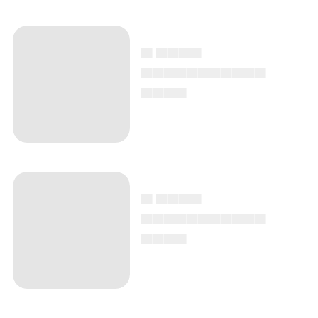
▄ ▄▄▄▄
▄▄▄▄▄▄▄▄▄▄▄
▄▄▄▄
▄ ▄▄▄▄
▄▄▄▄▄▄▄▄▄▄▄
▄▄▄▄