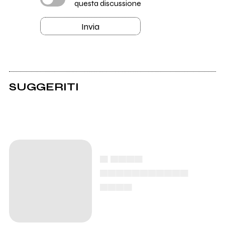
questa discussione
Invia
SUGGERITI
▄ ▄▄▄▄
▄▄▄▄▄▄▄▄▄▄▄
▄▄▄▄