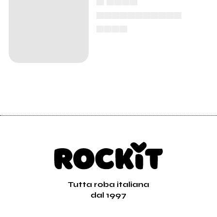
▄▄▄▄▄▄▄▄▄▄▄
▄▄▄▄
Tutta roba italiana
dal 1997