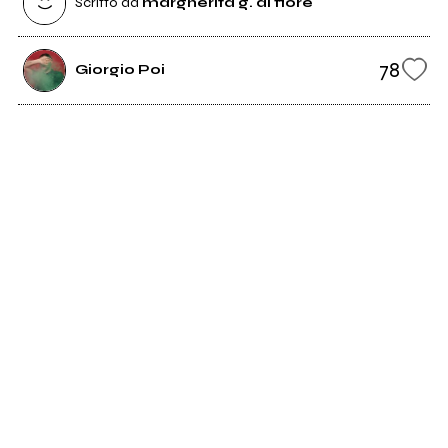
Scritto da
margherita g. di fiore
78
Giorgio Poi