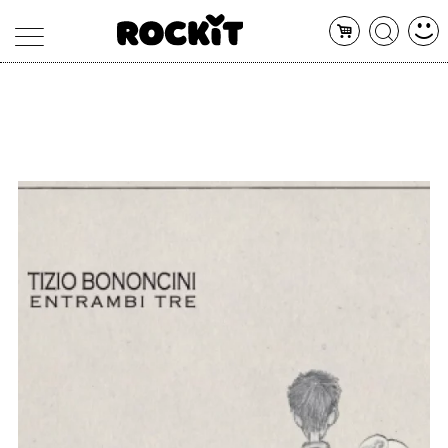
MAGAZINE
DATABASE
ARTICOLI
CONCERTI
ARTISTI
SHOP
RADIO