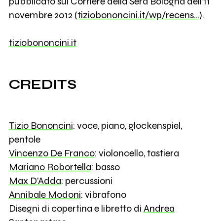
pubblicato sul Corriere della Sera Bologna dell’11
novembre 2012 (
tiziobononcini.it/wp/recens…
).
tiziobononcini.it
CREDITS
Tizio Bononcini
: voce, piano, glockenspiel,
pentole
Vincenzo De Franco
: violoncello, tastiera
Mariano Robortella
: basso
Max D'Adda
: percussioni
Annibale Modoni
: vibrafono
Disegni di copertina e libretto di
Andrea